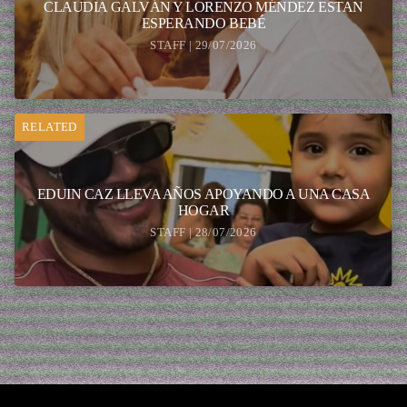
CLAUDIA GALVÁN Y LORENZO MÉNDEZ ESTAN
ESPERANDO BEBÉ
STAFF | 29/07/2026
RELATED
EDUIN CAZ LLEVA AÑOS APOYANDO A UNA CASA
HOGAR
STAFF | 28/07/2026