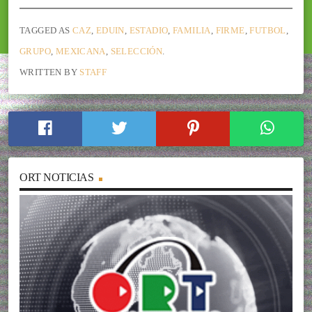
TAGGED AS
CAZ
,
EDUIN
,
ESTADIO
,
FAMILIA
,
FIRME
,
FUTBOL
,
GRUPO
,
MEXICANA
,
SELECCIÓN
.
WRITTEN BY
STAFF
ORT NOTICIAS