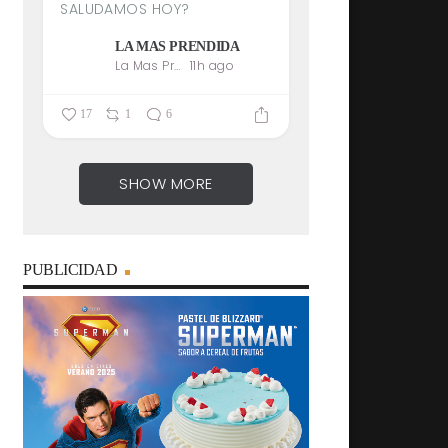
SALUDAMOS HOY?
LA MAS PRENDIDA
La Mas Prendida
11h ago
17
1
6
SHOW MORE
PUBLICIDAD