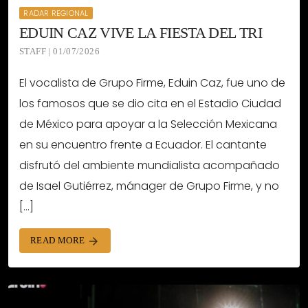
RADAR REGIONAL
EDUIN CAZ VIVE LA FIESTA DEL TRI
STAFF | 01/07/2026
El vocalista de Grupo Firme, Eduin Caz, fue uno de
los famosos que se dio cita en el Estadio Ciudad
de México para apoyar a la Selección Mexicana
en su encuentro frente a Ecuador. El cantante
disfrutó del ambiente mundialista acompañado
de Isael Gutiérrez, mánager de Grupo Firme, y no
[…]
READ MORE
arrow_forward