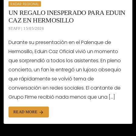
RADAR REGIONAL
UN REGALO INESPERADO PARA EDUIN
CAZ EN HERMOSILLO
STAFF | 15/05/2026
Durante su presentación en el Palenque de
Hermosillo, Eduin Caz Oficial vivió un momento
que sorprendió a todos los asistentes. En pleno
concierto, un fan le entregó un lujoso obsequio
que rápidamente se volvió tema de
conversación en redes sociales. El cantante de
Grupo Firme recibió nada menos que una […]
READ MORE
arrow_forward