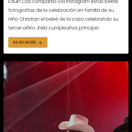
Eduin Caz compartió vía Instagram estas bellas
fotografías de la celebración en familia de su
niño Christian el bebé de la casa celebrando su
tercer añito. ¡Feliz cumpleaños príncipe!
READ MORE
arrow_forward