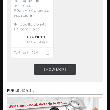
conseguir tus
boletos de
#DaleMIXX
a precio
especial🔥
👁️ Taquilla abierta
sin cargo por...
EXA VICTORIA 94.5 FM
EXA Victoria 94.5 FM
July 31
0
0
0
SHOW MORE
PUBLICIIDAD