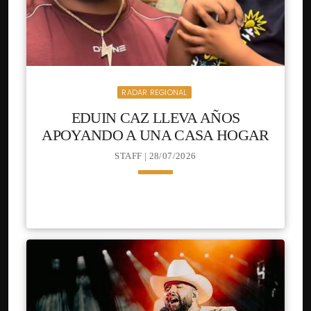
RADAR REGIONAL
EDUIN CAZ LLEVA AÑOS
APOYANDO A UNA CASA HOGAR
STAFF | 28/07/2026
keyboard_arrow_down
Desde hace tiempo, el líder y vocalista
READ MORE
arrow_forward