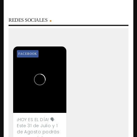
REDES SOCIALES
FACEBOOK
¡HOY ES EL DÍA! 🗣️
Este 31 de Julio y 1
de Agosto podrás