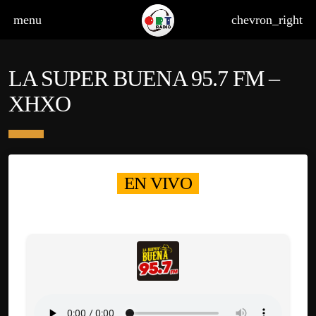
menu
chevron_right
LA SUPER BUENA 95.7 FM –
XHXO
board_arrow_down
EN VIVO
board_arrow_down