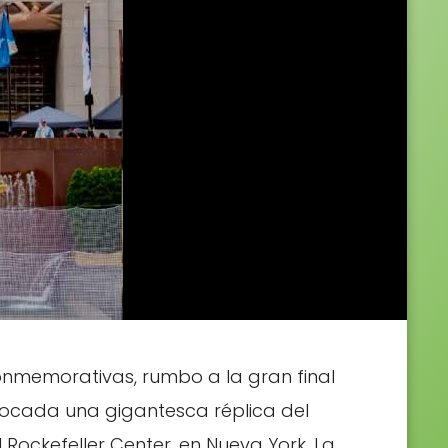
nmemorativas, rumbo a la gran final
olocada una gigantesca réplica del
Rockefeller Center, en Nueva York. La