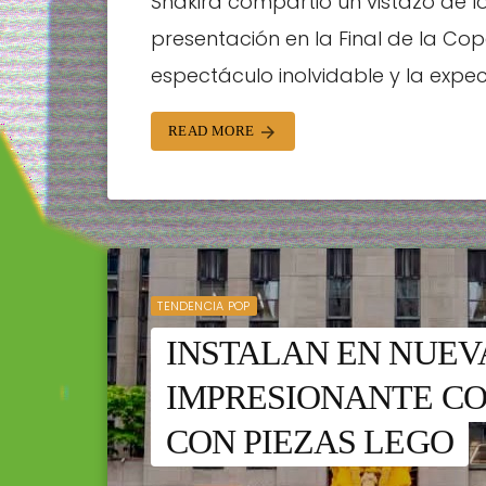
Shakira compartió un vistazo de 
presentación en la Final de la Co
espectáculo inolvidable y la expec
READ MORE
arrow_forward
TENDENCIA POP
INSTALAN EN NUEV
IMPRESIONANTE C
CON PIEZAS LEGO