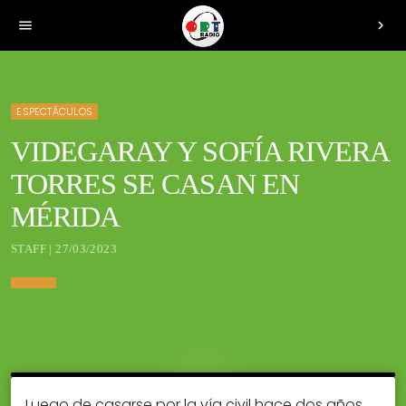
menu
chevron_right
ESPECTÁCULOS
VIDEGARAY Y SOFÍA RIVERA
TORRES SE CASAN EN
MÉRIDA
STAFF | 27/03/2023
Luego de casarse por la vía civil hace dos años,