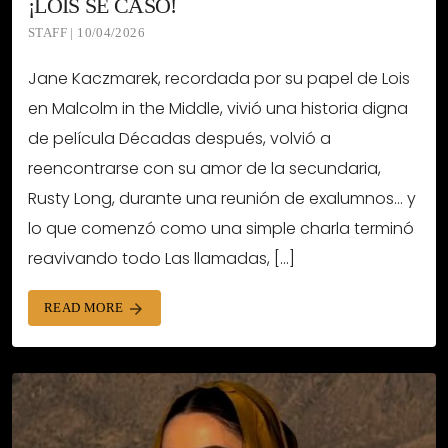
¡LOIS SE CASÓ!
STAFF | 10/04/2026
Jane Kaczmarek, recordada por su papel de Lois
en Malcolm in the Middle, vivió una historia digna
de película Décadas después, volvió a
reencontrarse con su amor de la secundaria,
Rusty Long, durante una reunión de exalumnos… y
lo que comenzó como una simple charla terminó
reavivando todo Las llamadas, […]
READ MORE
arrow_forward