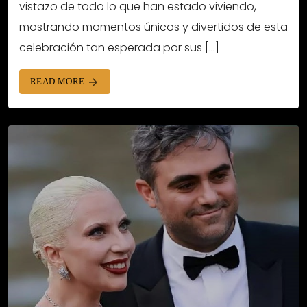
vistazo de todo lo que han estado viviendo,
mostrando momentos únicos y divertidos de esta
celebración tan esperada por sus […]
READ MORE
arrow_forward