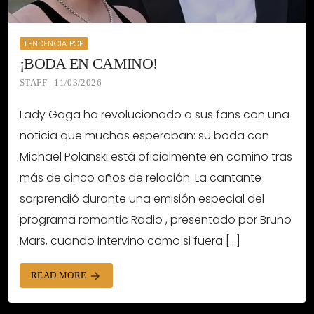
TENDENCIA POP
¡BODA EN CAMINO!
STAFF | 11/03/2026
Lady Gaga ha revolucionado a sus fans con una
noticia que muchos esperaban: su boda con
Michael Polanski está oficialmente en camino tras
más de cinco años de relación. La cantante
sorprendió durante una emisión especial del
programa romantic Radio , presentado por Bruno
Mars, cuando intervino como si fuera […]
READ MORE
arrow_forward