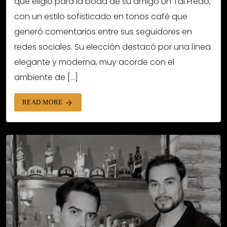
que eligió para la boda de su amigo Un Tal Fredo,
con un estilo sofisticado en tonos café que
generó comentarios entre sus seguidores en
redes sociales. Su elección destacó por una línea
elegante y moderna, muy acorde con el
ambiente de […]
READ MORE
arrow_forward