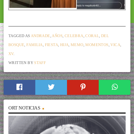
TAGGED AS
ANDRADE
,
AÑOS
,
CELEBRA
,
CORAL
,
DEL
BOSQUE
,
FAMILIA
,
FIESTA
,
HIJA
,
MEMO
,
MOMENTOS
,
VICA
,
XV
.
WRITTEN BY
STAFF
ORT NOTICIAS