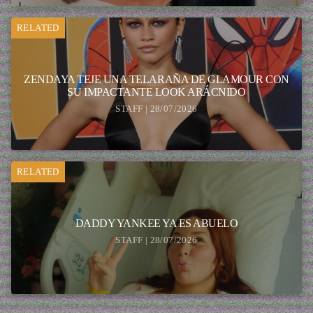
RELATED
ZENDAYA TEJE UNA TELARAÑA DE GLAMOUR CON
SU IMPACTANTE LOOK ARÁCNIDO
STAFF | 28/07/2026
RELATED
DADDY YANKEE YA ES ABUELO
STAFF | 28/07/2026