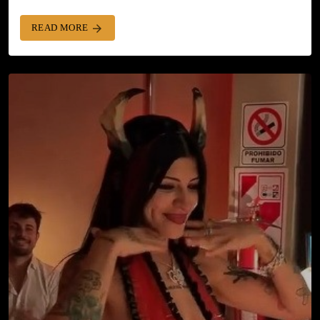
READ MORE
arrow_forward