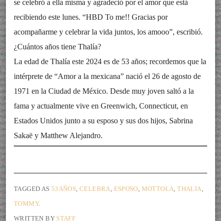
se celebró a ella misma y agradeció por el amor que está
recibiendo este lunes. “HBD To me!! Gracias por
acompañarme y celebrar la vida juntos, los amooo”, escribió.
¿Cuántos años tiene Thalía?
La edad de Thalía este 2024 es de 53 años; recordemos que la
intérprete de “Amor a la mexicana” nació el 26 de agosto de
1971 en la Ciudad de México. Desde muy joven saltó a la
fama y actualmente vive en Greenwich, Connecticut, en
Estados Unidos junto a su esposo y sus dos hijos, Sabrina
Sakaë y Matthew Alejandro.
TAGGED AS
53AÑOS
,
CELEBRA
,
ESPOSO
,
MOTTOLA
,
THALIA
,
TOMMY
.
WRITTEN BY
STAFF