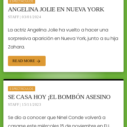
ESPECTÁCULOS
ANGELINA JOLIE EN NUEVA YORK
STAFF | 03/01/2024
La actriz Angelina Jolie ha vuelto a hacer una
sorpresiva aparición en Nueva York, junto a su hija
Zahara.
READ MORE
arrow_forward
ESPECTÁCULOS
SE CASA HOY ¡EL BOMBÓN ASESINO
STAFF | 15/11/2023
Se dio a conocer que Ninel Conde volverá a
casarse este miércoles 15 de noviembre en EU,