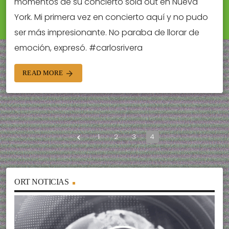
momentos de su concierto sold out en Nueva
York. Mi primera vez en concierto aquí y no pudo
ser más impresionante. No paraba de llorar de
emoción, expresó. #carlosrivera
READ MORE
arrow_forward
1
2
3
4
navigate_before
ORT NOTICIAS