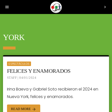
menu
chevron_right
YORK
ESPECTÁCULOS
FELICES Y ENAMORADOS
STAFF | 04/01/2024
Irina Baeva y Gabriel Soto recibieron el 2024 en
Nueva York, felices y enamorados.
READ MORE
arrow_forward