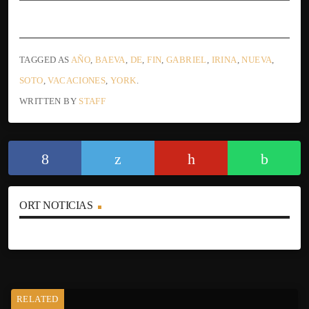
TAGGED AS
AÑO
,
BAEVA
,
DE
,
FIN
,
GABRIEL
,
IRINA
,
NUEVA
,
SOTO
,
VACACIONES
,
YORK
.
WRITTEN BY
STAFF
ORT NOTICIAS
RELATED