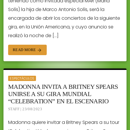
teniendo como invitada especial MAR (Marla
Solís) la hija de Marco Antonio Solís, será la
encargada de abrir los conciertos de la siguiente
gira, en la Unión Americana, y cuyo anuncio se
realizó la noche de […]
READ MORE
arrow_forward
ESPECTÁCULOS
MADONNA INVITA A BRITNEY SPEARS
UNIRSE A SU GIRA MUNDIAL
“CELEBRATION” EN EL ESCENARIO
STAFF | 23/08/2023
Madonna quiere invitar a Britney Spears a su tour