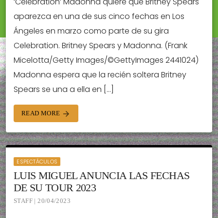
‘Celebration’ Madonna quiere que Britney Spears
aparezca en una de sus cinco fechas en Los
Ángeles en marzo como parte de su gira
Celebration. Britney Spears y Madonna. (Frank
Micelotta/Getty Images/©GettyImages 2441024)
Madonna espera que la recién soltera Britney
Spears se una a ella en […]
READ MORE
arrow_forward
ESPECTÁCULOS
LUIS MIGUEL ANUNCIA LAS FECHAS
DE SU TOUR 2023
STAFF | 20/04/2023