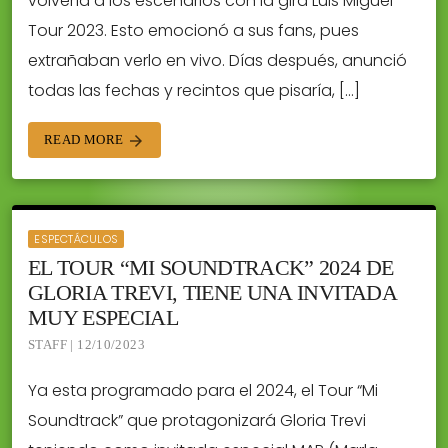
volvería a los escenarios con la gira Luis Miguel
Tour 2023. Esto emocionó a sus fans, pues
extrañaban verlo en vivo. Días después, anunció
todas las fechas y recintos que pisaría, […]
READ MORE
arrow_forward
ESPECTÁCULOS
EL TOUR “MI SOUNDTRACK” 2024 DE
GLORIA TREVI, TIENE UNA INVITADA
MUY ESPECIAL
STAFF | 12/10/2023
Ya esta programado para el 2024, el Tour “Mi
Soundtrack” que protagonizará Gloria Trevi