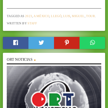
TAGGED AS
2023
,
A MÉXICO
,
LLEGÓ
,
LUIS
,
MIGUEL
,
TOUR
.
WRITTEN BY
STAFF
ORT NOTICIAS