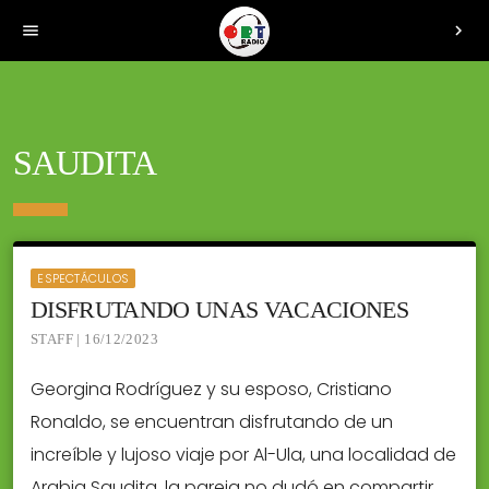
menu
chevron_right
SAUDITA
ESPECTÁCULOS
DISFRUTANDO UNAS VACACIONES
STAFF | 16/12/2023
Georgina Rodríguez y su esposo, Cristiano
Ronaldo, se encuentran disfrutando de un
increíble y lujoso viaje por Al-Ula, una localidad de
Arabia Saudita, la pareja no dudó en compartir