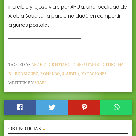
increíble y lujoso viaje por Al-Ula, una localidad de
Arabia Saudita, la pareja no dudó en compartir
algunas postales.
TAGGED AS
ARABIA
,
CRISTIANO
,
DISFRUTANDO
,
GEORGINA
,
RI
,
RODRÍGUEZ
,
RONALDO
,
SAUDITA
,
VACACIONES
.
WRITTEN BY
STAFF
ORT NOTICIAS