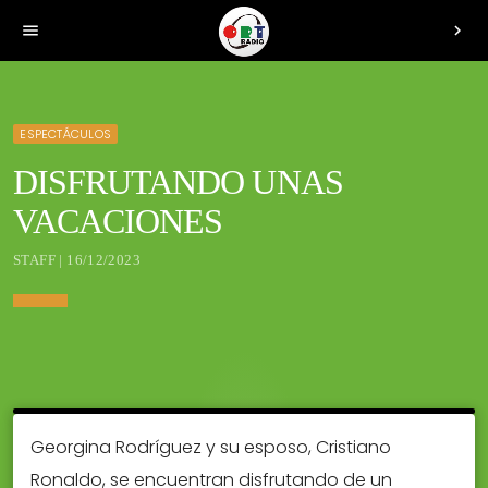
menu
chevron_right
ESPECTÁCULOS
DISFRUTANDO UNAS
VACACIONES
STAFF | 16/12/2023
Georgina Rodríguez y su esposo, Cristiano
Ronaldo, se encuentran disfrutando de un