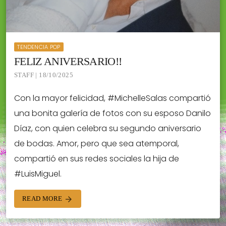
TENDENCIA POP
FELIZ ANIVERSARIO!!
STAFF | 18/10/2025
Con la mayor felicidad, #MichelleSalas compartió
una bonita galería de fotos con su esposo Danilo
Díaz, con quien celebra su segundo aniversario
de bodas. Amor, pero que sea atemporal,
compartió en sus redes sociales la hija de
#LuisMiguel.
READ MORE
arrow_forward