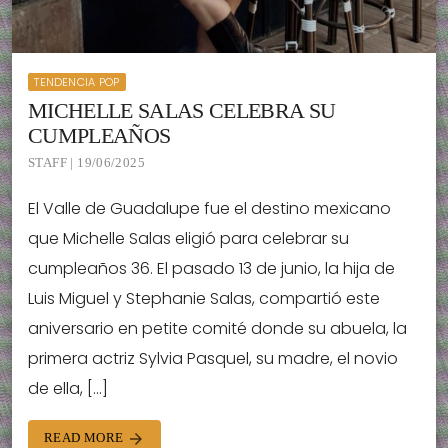
TENDENCIA POP
MICHELLE SALAS CELEBRA SU
CUMPLEAÑOS
STAFF | 19/06/2025
El Valle de Guadalupe fue el destino mexicano
que Michelle Salas eligió para celebrar su
cumpleaños 36. El pasado 13 de junio, la hija de
Luis Miguel y Stephanie Salas, compartió este
aniversario en petite comité donde su abuela, la
primera actriz Sylvia Pasquel, su madre, el novio
de ella, […]
READ MORE
arrow_forward