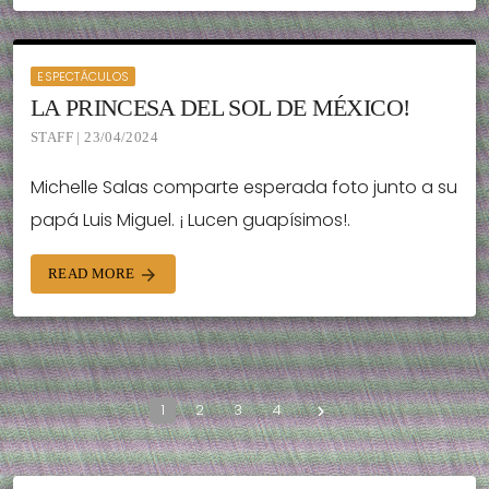
ESPECTÁCULOS
LA PRINCESA DEL SOL DE MÉXICO!
STAFF | 23/04/2024
Michelle Salas comparte esperada foto junto a su
papá Luis Miguel. ¡ Lucen guapísimos!.
READ MORE
arrow_forward
1
2
3
4
navigate_next