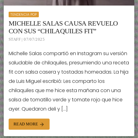
TENDENCIA POP
MICHELLE SALAS CAUSA REVUELO
CON SUS “CHILAQUILES FIT”
STAFF | 07/07/2025
Michelle Salas compartió en Instagram su versión
saludable de chilaquiles, presumiendo una receta
fit con salsa casera y tostadas horneadas. La hija
de Luis Miguel escribió: Les comparto los
chilaquiles que me hice esta mañana con una
salsa de tomatillo verde y tomate rojo que hice
ayer. Quedaron deli y […]
READ MORE
arrow_forward