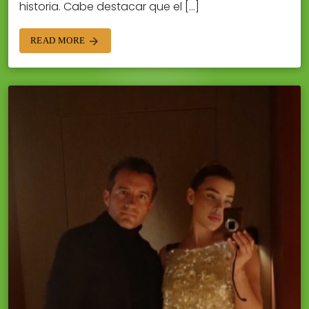
historia. Cabe destacar que el […]
READ MORE
arrow_forward