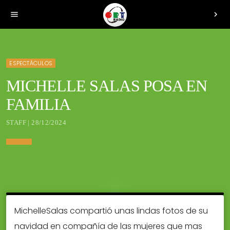
menu
chevron_right
ESPECTÁCULOS
MICHELLE SALAS POSA EN
FAMILIA
STAFF | 28/12/2024
MichelleSalas compartió unas lindas fotos de su
navidad en compañía de las mujeres que mas