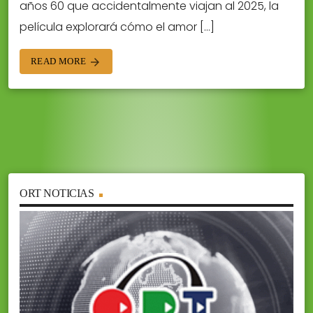
años 60 que accidentalmente viajan al 2025, la
película explorará cómo el amor […]
READ MORE
arrow_forward
ORT NOTICIAS