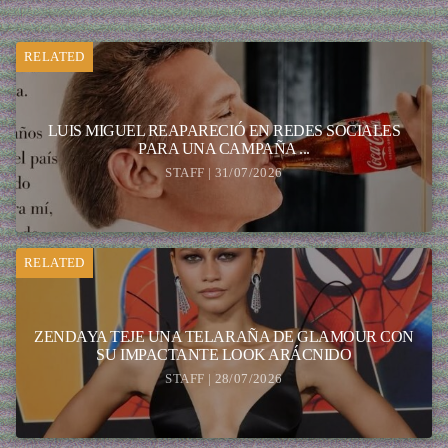
RELATED
LUIS MIGUEL REAPARECIÓ EN REDES SOCIALES
PARA UNA CAMPAÑA ...
STAFF | 31/07/2026
RELATED
ZENDAYA TEJE UNA TELARAÑA DE GLAMOUR CON
SU IMPACTANTE LOOK ARÁCNIDO
STAFF | 28/07/2026