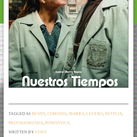
TAGGED AS
BENNY
,
COMEDIA
,
IBARRA
,
LUCERO
,
NETFLIX
,
PROTAGONIZADA
,
ROMÁNTICA
.
WRITTEN BY
STAFF