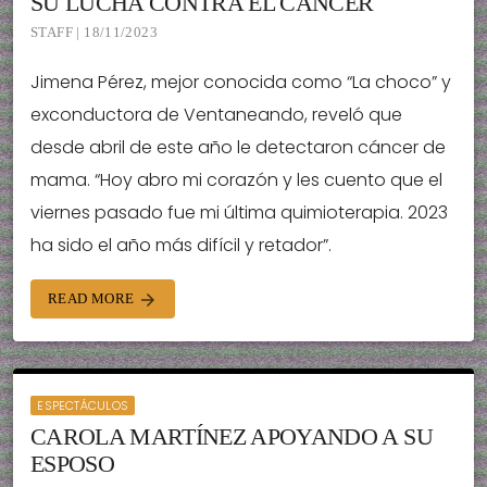
SU LUCHA CONTRA EL CÁNCER
STAFF | 18/11/2023
Jimena Pérez, mejor conocida como “La choco” y
exconductora de Ventaneando, reveló que
desde abril de este año le detectaron cáncer de
mama. “Hoy abro mi corazón y les cuento que el
viernes pasado fue mi última quimioterapia. 2023
ha sido el año más difícil y retador”.
READ MORE
arrow_forward
ESPECTÁCULOS
CAROLA MARTÍNEZ APOYANDO A SU
ESPOSO