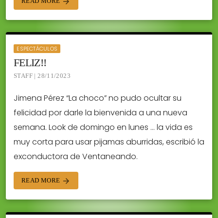
READ MORE
arrow_forward
ESPECTÁCULOS
FELIZ!!
STAFF | 28/11/2023
Jimena Pérez “La choco” no pudo ocultar su
felicidad por darle la bienvenida a una nueva
semana. Look de domingo en lunes … la vida es
muy corta para usar pijamas aburridas, escribió la
exconductora de Ventaneando.
READ MORE
arrow_forward