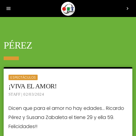
menu
chevron_right
PÉREZ
ESPECTÁCULOS
¡VIVA EL AMOR!
STAFF | 02/03/2024
Dicen que para el amor no hay edades… Ricardo
Pérez y Susana Zabaleta el tiene 29 y ella 59.
Felicidades!!