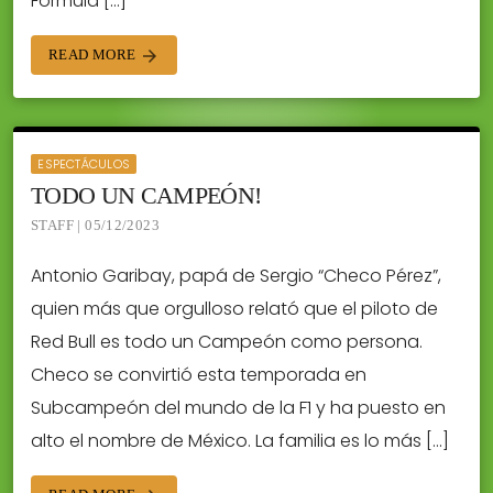
Fórmula […]
READ MORE
arrow_forward
ESPECTÁCULOS
TODO UN CAMPEÓN!
STAFF | 05/12/2023
Antonio Garibay, papá de Sergio “Checo Pérez”,
quien más que orgulloso relató que el piloto de
Red Bull es todo un Campeón como persona.
Checo se convirtió esta temporada en
Subcampeón del mundo de la F1 y ha puesto en
alto el nombre de México. La familia es lo más […]