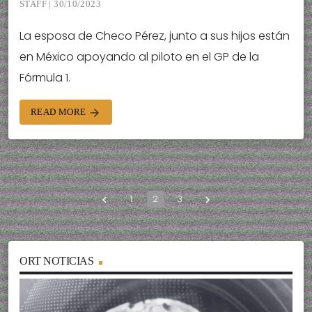
STAFF | 30/10/2023
La esposa de Checo Pérez, junto a sus hijos están
en México apoyando al piloto en el GP de la
Fórmula 1.
READ MORE
arrow_forward
1
2
3
navigate_before
navigate_next
ORT NOTICIAS