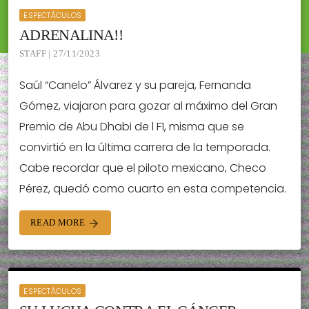
ESPECTÁCULOS
ADRENALINA!!
STAFF | 27/11/2023
Saúl “Canelo” Álvarez y su pareja, Fernanda
Gómez, viajaron para gozar al máximo del Gran
Premio de Abu Dhabi de l F1, misma que se
convirtió en la última carrera de la temporada.
Cabe recordar que el piloto mexicano, Checo
Pérez, quedó como cuarto en esta competencia.
READ MORE
arrow_forward
ESPECTÁCULOS