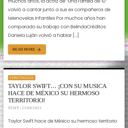
muchos años, la actriz de “Una Familia de 10”
volvió a cantar junto a sus ex compañeros de
telenovelas infantiles Por muchos años han
comparado su trabajo con BelindaCréditos:
Daniela Luján volvió a hablar […]
READ MORE
arrow_forward
ESPECTÁCULOS
TAYLOR SWIFT… ¡CON SU MUSICA
HACE DE MÉXICO SU HERMOSO
TERRITORIO!
STAFF | 25/08/2023
Taylor Swift hace de México su hermoso territorio