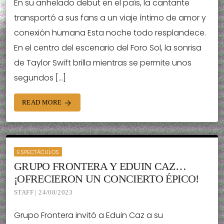
En su anhelado debut en el país, la cantante
transportó a sus fans a un viaje íntimo de amor y
conexión humana Esta noche todo resplandece.
En el centro del escenario del Foro Sol, la sonrisa
de Taylor Swift brilla mientras se permite unos
segundos […]
READ MORE
arrow_forward
ESPECTÁCULOS
GRUPO FRONTERA Y EDUIN CAZ…
¡OFRECIERON UN CONCIERTO ÉPICO!
STAFF | 24/08/2023
Grupo Frontera invitó a Eduin Caz a su