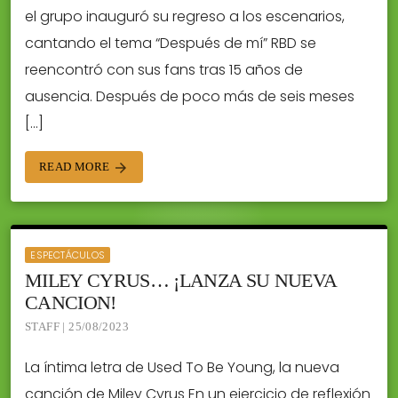
el grupo inauguró su regreso a los escenarios,
cantando el tema “Después de mí” RBD se
reencontró con sus fans tras 15 años de
ausencia. Después de poco más de seis meses
[…]
READ MORE
arrow_forward
ESPECTÁCULOS
MILEY CYRUS… ¡LANZA SU NUEVA
CANCION!
STAFF | 25/08/2023
La íntima letra de Used To Be Young, la nueva
canción de Miley Cyrus En un ejercicio de reflexión