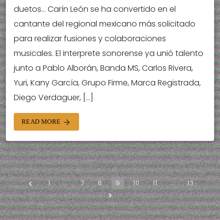
duetos… Carín León se ha convertido en el
cantante del regional mexicano más solicitado
para realizar fusiones y colaboraciones
musicales. El interprete sonorense ya unió talento
junto a Pablo Alborán, Banda MS, Carlos Rivera,
Yuri, Kany García, Grupo Firme, Marca Registrada,
Diego Verdaguer, […]
READ MORE
arrow_forward
1
…
7
8
9
10
11
…
13
navigate_before
navigate_next