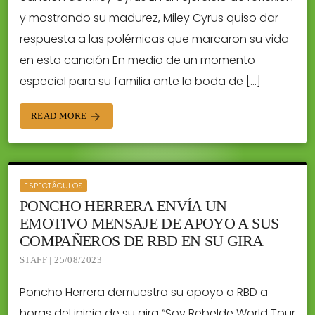
y mostrando su madurez, Miley Cyrus quiso dar
respuesta a las polémicas que marcaron su vida
en esta canción En medio de un momento
especial para su familia ante la boda de […]
READ MORE
arrow_forward
ESPECTÁCULOS
PONCHO HERRERA ENVÍA UN
EMOTIVO MENSAJE DE APOYO A SUS
COMPAÑEROS DE RBD EN SU GIRA
STAFF | 25/08/2023
Poncho Herrera demuestra su apoyo a RBD a
horas del inicio de su gira “Soy Rebelde World Tour