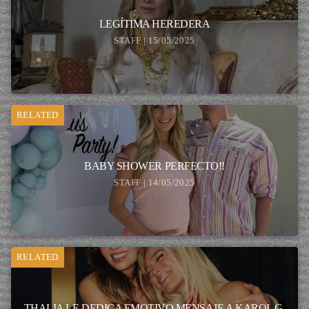
LEGÍTIMA HEREDERA
STAFF | 15/05/2025
RELATED
BABY SHOWER PERFECTO!!
STAFF | 14/05/2025
RELATED
THALIA LE DEDICA EMOTIVO MENSAJE A KAROL G.