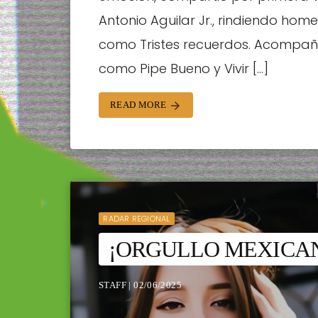
Antonio Aguilar Jr., rindiendo hom
como Tristes recuerdos. Acompañ
como Pipe Bueno y Vivir […]
READ MORE
arrow_forward
RADAR REGIONAL
¡ORGULLO MEXICA
STAFF | 02/06/2025