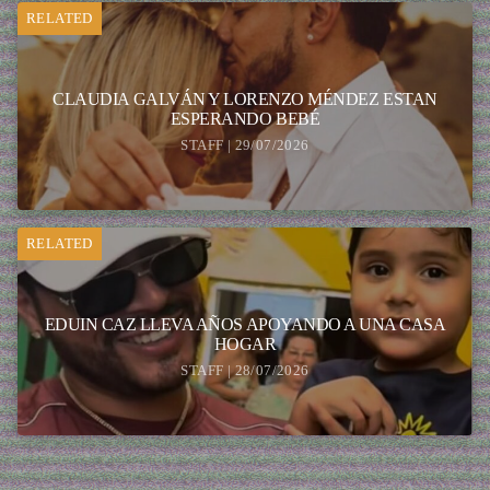
RELATED
CLAUDIA GALVÁN Y LORENZO MÉNDEZ ESTAN
ESPERANDO BEBÉ
STAFF | 29/07/2026
RELATED
EDUIN CAZ LLEVA AÑOS APOYANDO A UNA CASA
HOGAR
STAFF | 28/07/2026