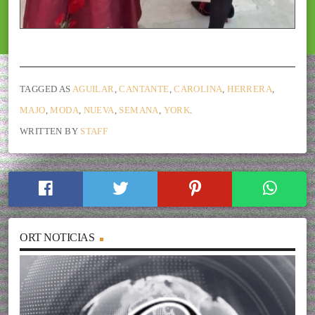
TAGGED AS
AGUILAR
,
CANTANTE
,
CAROLINA
,
HERRERA
,
MAJO
,
MODA
,
NUEVA
,
SEMANA
,
YORK
.
WRITTEN BY
STAFF
ORT NOTICIAS