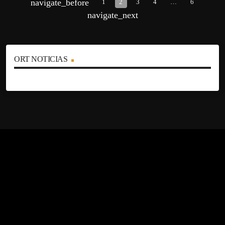
navigate_before
1
2
3
4
…
6
navigate_next
ORT NOTICIAS