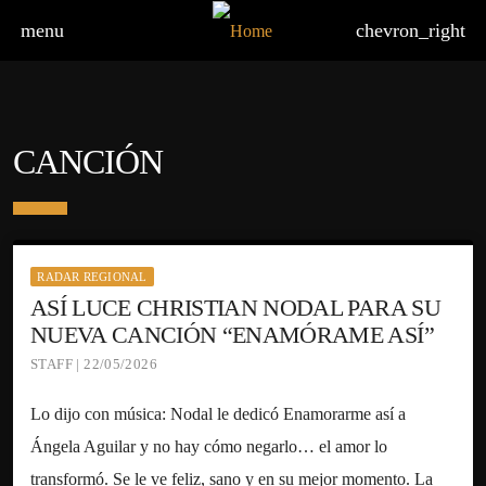
menu
chevron_right
CANCIÓN
RADAR REGIONAL
ASÍ LUCE CHRISTIAN NODAL PARA SU
NUEVA CANCIÓN “ENAMÓRAME ASÍ”
STAFF | 22/05/2026
Lo dijo con música: Nodal le dedicó Enamorarme así a
Ángela Aguilar y no hay cómo negarlo… el amor lo
transformó. Se le ve feliz, sano y en su mejor momento. La