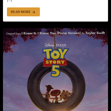
READ MORE
arrow_forward