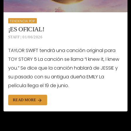
TENDENCIA POP
¡ES OFICIAL!
STAFF | 01/06/2026
TAYLOR SWIFT tendrá una canción original para
TOY STORY 5 La canción se llama “I knew it, I knew
you.” Se dice que la canción hablará de JESSIE y
su pasado con su antigua dueña EMILY La
película llega el 19 de junio.
READ MORE
arrow_forward