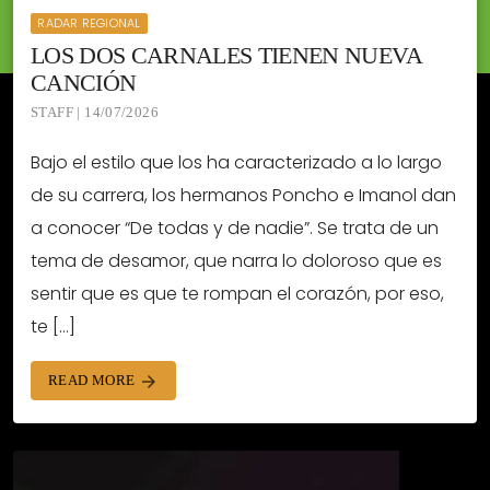
RADAR REGIONAL
LOS DOS CARNALES TIENEN NUEVA
CANCIÓN
STAFF | 14/07/2026
Bajo el estilo que los ha caracterizado a lo largo
de su carrera, los hermanos Poncho e Imanol dan
a conocer “De todas y de nadie”. Se trata de un
tema de desamor, que narra lo doloroso que es
sentir que es que te rompan el corazón, por eso,
te […]
READ MORE
arrow_forward