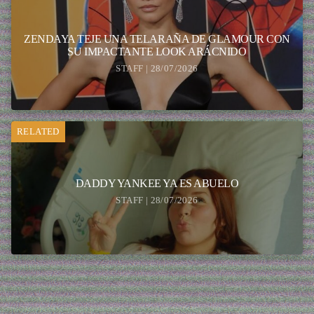
ZENDAYA TEJE UNA TELARAÑA DE GLAMOUR CON
SU IMPACTANTE LOOK ARÁCNIDO
STAFF | 28/07/2026
RELATED
DADDY YANKEE YA ES ABUELO
STAFF | 28/07/2026