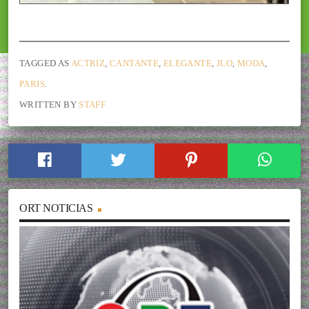
TAGGED AS
ACTRIZ
,
CANTANTE
,
ELEGANTE
,
JLO
,
MODA
,
PARIS
.
WRITTEN BY
STAFF
ORT NOTICIAS