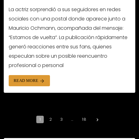
La actriz sorprendió a sus seguidores en redes
sociales con una postal donde aparece junto a
Mauricio Ochmann, acompañada del mensaje:
“Estamos de vuelta”. La publicación rápidamente
generó reacciones entre sus fans, quienes
especulan sobre un posible reencuentro
profesional o personal
READ MORE
arrow_forward
1
2
3
…
18
navigate_next