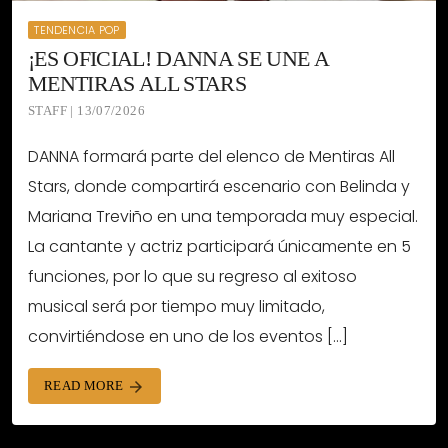
TENDENCIA POP
¡ES OFICIAL! DANNA SE UNE A
MENTIRAS ALL STARS
STAFF | 13/07/2026
DANNA formará parte del elenco de Mentiras All
Stars, donde compartirá escenario con Belinda y
Mariana Treviño en una temporada muy especial.
La cantante y actriz participará únicamente en 5
funciones, por lo que su regreso al exitoso
musical será por tiempo muy limitado,
convirtiéndose en uno de los eventos […]
READ MORE
arrow_forward