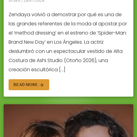
STAFF | 28/07/2026
Zendaya volvió a demostrar por qué es una de
las grandes referentes de la moda al apostar por
el ‘method dressing’ en el estreno de ‘Spider-Man:
Brand New Day’ en Los Ángeles. La actriz
deslumbró con un espectacular vestido de Alta
Costura de Ashi Studio (Otoño 2026), una
creación escultórica […]
READ MORE
arrow_forward