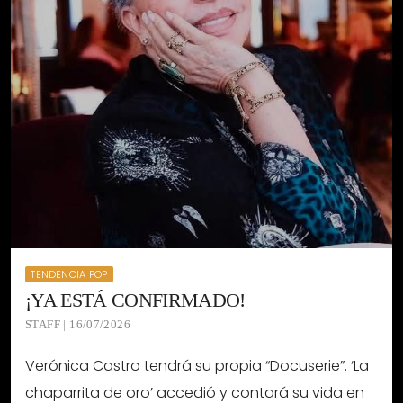
TENDENCIA POP
¡YA ESTÁ CONFIRMADO!
STAFF | 16/07/2026
Verónica Castro tendrá su propia “Docuserie”. ‘La
chaparrita de oro’ accedió y contará su vida en