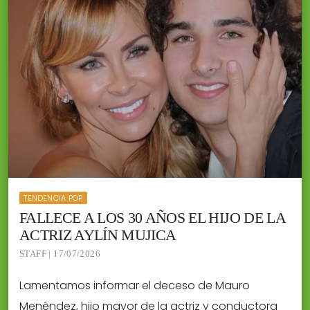
TENDENCIA POP
FALLECE A LOS 30 AÑOS EL HIJO DE LA
ACTRIZ AYLÍN MUJICA
STAFF | 17/07/2026
Lamentamos informar el deceso de Mauro
Menéndez, hijo mayor de la actriz y conductora