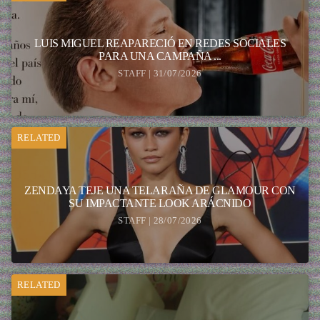
LUIS MIGUEL REAPARECIÓ EN REDES SOCIALES
PARA UNA CAMPAÑA ...
STAFF | 31/07/2026
RELATED
ZENDAYA TEJE UNA TELARAÑA DE GLAMOUR CON
SU IMPACTANTE LOOK ARÁCNIDO
STAFF | 28/07/2026
RELATED