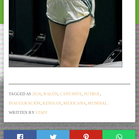
TAGGED AS
2026
,
BALÓN
,
CANTANTE
,
FUTBOL
,
INAUGURACIÓN
,
KENIA OS
,
MEXICANA
,
MUNDIAL
.
WRITTEN BY
STAFF