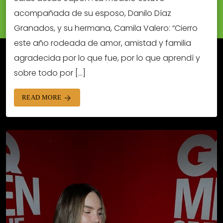
acompañada de su esposo, Danilo Díaz
Granados, y su hermana, Camila Valero: “Cierro
este año rodeada de amor, amistad y familia
agradecida por lo que fue, por lo que aprendí y
sobre todo por […]
READ MORE
arrow_forward