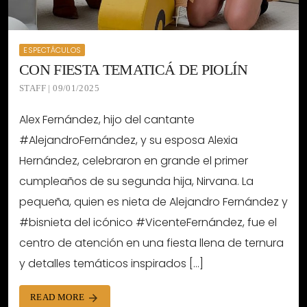
ESPECTÁCULOS
CON FIESTA TEMATICÁ DE PIOLÍN
STAFF | 09/01/2025
Alex Fernández, hijo del cantante
#AlejandroFernández, y su esposa Alexia
Hernández, celebraron en grande el primer
cumpleaños de su segunda hija, Nirvana. La
pequeña, quien es nieta de Alejandro Fernández y
#bisnieta del icónico #VicenteFernández, fue el
centro de atención en una fiesta llena de ternura
y detalles temáticos inspirados […]
READ MORE
arrow_forward