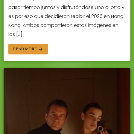
pasar tiempo juntos y disfrutándose uno al otro y
es por eso que decidieron recibir el 2026 en Hong
Kong. Ambos compartieron estas imágenes en
las […]
READ MORE
arrow_forward