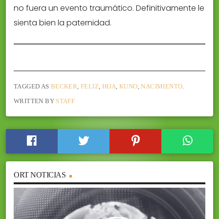
no fuera un evento traumático. Definitivamente le
sienta bien la paternidad.
TAGGED AS
BECKER
,
FELIZ
,
HIJA
,
KUNO
,
NACIMIENTO
.
WRITTEN BY
STAFF
ORT NOTICIAS