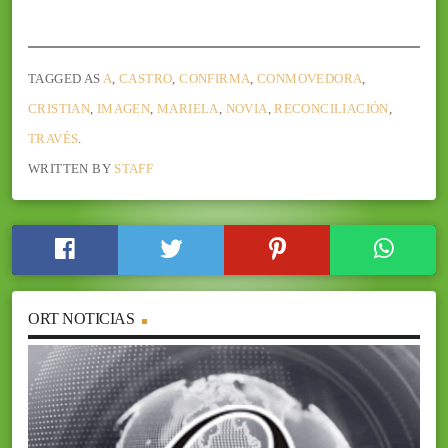
TAGGED AS
A
,
CASTRO
,
CONFIRMA
,
CONMOVEDORA
,
CRISTIAN
,
IMAGEN
,
MARIELA
,
NOVIA
,
RECONCILIACIÓN
,
TRAVÉS
.
WRITTEN BY
STAFF
ORT NOTICIAS