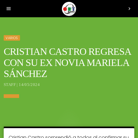
menu
chevron_right
VARIOS
CRISTIAN CASTRO REGRESA
CON SU EX NOVIA MARIELA
SÁNCHEZ
STAFF | 14/05/2024
Cristian Castro sorprendió a todos al confirmar su