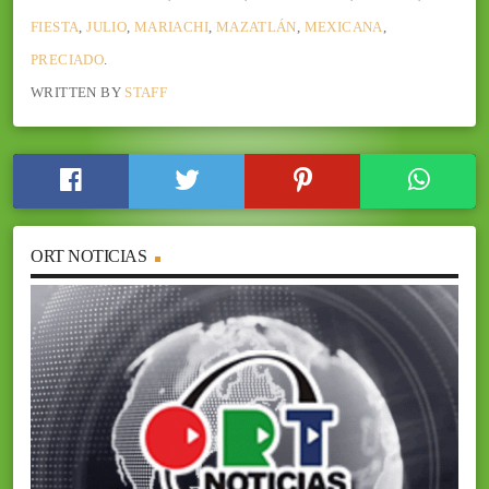
FIESTA
,
JULIO
,
MARIACHI
,
MAZATLÁN
,
MEXICANA
,
PRECIADO
.
WRITTEN BY
STAFF
ORT NOTICIAS