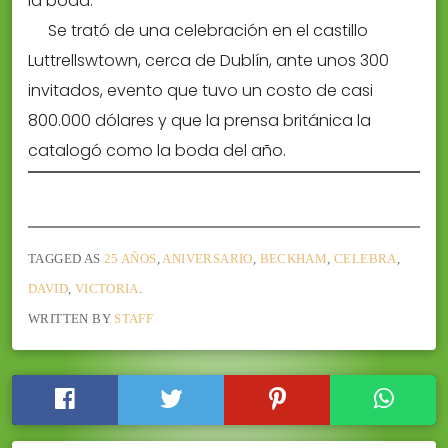
la boda.
Se trató de una celebración en el castillo
Luttrellswtown, cerca de Dublín, ante unos 300
invitados, evento que tuvo un costo de casi
800.000 dólares y que la prensa británica la
catalogó como la boda del año.
TAGGED AS
25 AÑOS
,
ANIVERSARIO
,
BECKHAM
,
CELEBRA
,
DAVID
,
VICTORIA
.
WRITTEN BY
STAFF