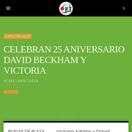
menu
chevron_right
ESPECTÁCULOS
CELEBRAN 25 ANIVERSARIO
DAVID BECKHAM Y
VICTORIA
STAFF | 08/07/2024
BODAS DE PLATA
Victoria Adams y David