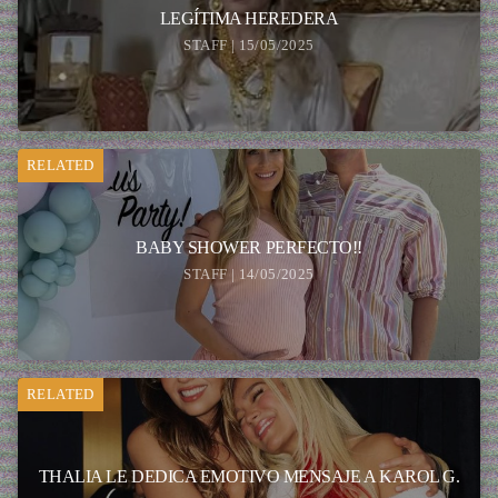
LEGÍTIMA HEREDERA
STAFF | 15/05/2025
RELATED
BABY SHOWER PERFECTO!!
STAFF | 14/05/2025
RELATED
THALIA LE DEDICA EMOTIVO MENSAJE A KAROL G.