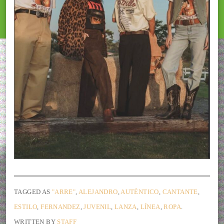
TAGGED AS
"ARRE"
,
ALEJANDRO
,
AUTÉNTICO
,
CANTANTE
,
ESTILO
,
FERNANDEZ
,
JUVENIL
,
LANZA
,
LÍNEA
,
ROPA
.
WRITTEN BY
STAFF