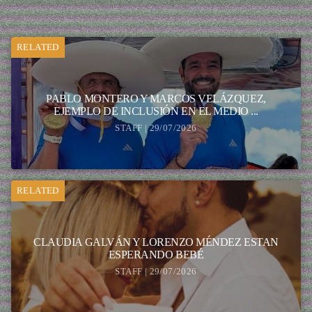
RELATED
PABLO MONTERO Y MARCOS VELÁZQUEZ,
EJEMPLO DE INCLUSIÓN EN EL MEDIO ...
STAFF | 29/07/2026
RELATED
CLAUDIA GALVÁN Y LORENZO MÉNDEZ ESTAN
ESPERANDO BEBÉ
STAFF | 29/07/2026