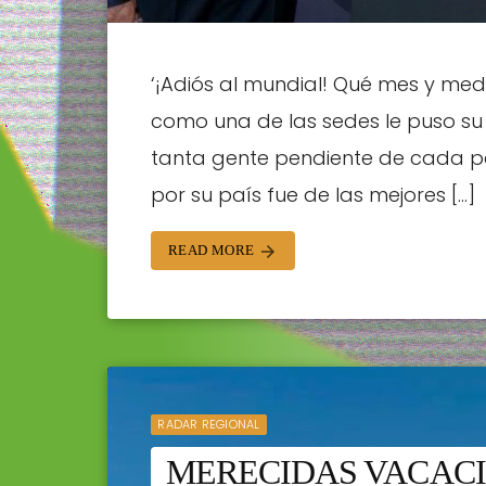
‘¡Adiós al mundial! Qué mes y medi
como una de las sedes le puso su
tanta gente pendiente de cada par
por su país fue de las mejores […]
READ MORE
arrow_forward
RADAR REGIONAL
MERECIDAS VACACI