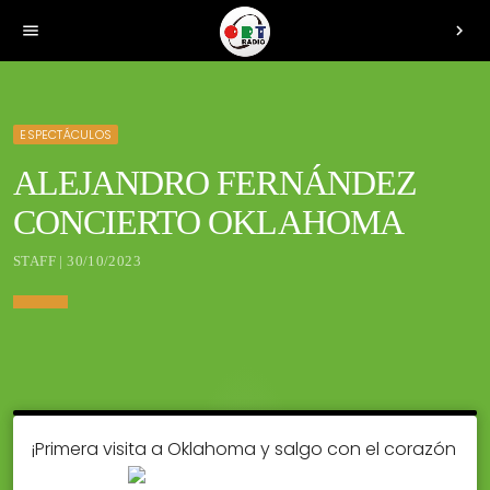
menu
chevron_right
ESPECTÁCULOS
ALEJANDRO FERNÁNDEZ
CONCIERTO OKLAHOMA
STAFF | 30/10/2023
¡Primera visita a Oklahoma y salgo con el corazón