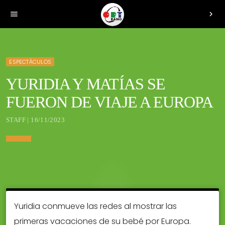
menu
chevron_right
ESPECTÁCULOS
YURIDIA Y MATÍAS SE
FUERON DE VIAJE A EUROPA
STAFF | 16/11/2023
Yuridia conmueve las redes al mostrar las
primeras vacaciones de su bebé por Europa.