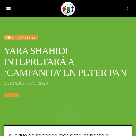
menu
chevron_right
CINE / TV / SERIES
YARA SHAHIDI
INTEPRETARÁ A
‘CAMPANITA’ EN PETER PAN
ORTRADIO | 01/10/2020
Aunque no se tienen más detalles hasta el