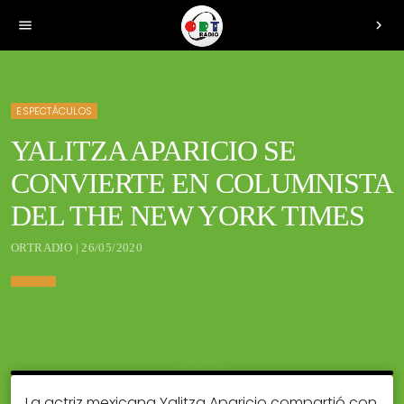
menu
chevron_right
ESPECTÁCULOS
YALITZA APARICIO SE
CONVIERTE EN COLUMNISTA
DEL THE NEW YORK TIMES
ORTRADIO | 26/05/2020
La actriz mexicana Yalitza Aparicio compartió con