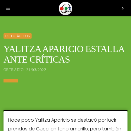
menu
chevron_right
ESPECTÁCULOS
YALITZA APARICIO ESTALLA
ANTE CRÍTICAS
ORTRADIO | 21/03/2022
Hace poco Yalitza Aparicio se destacó por lucir
prendas de Gucci en tono amarillo; pero también