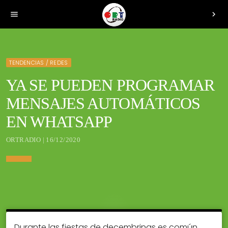
menu
chevron_right
TENDENCIAS / REDES
YA SE PUEDEN PROGRAMAR
MENSAJES AUTOMÁTICOS
EN WHATSAPP
ORTRADIO | 16/12/2020
Durante las fiestas de decembrinas es común