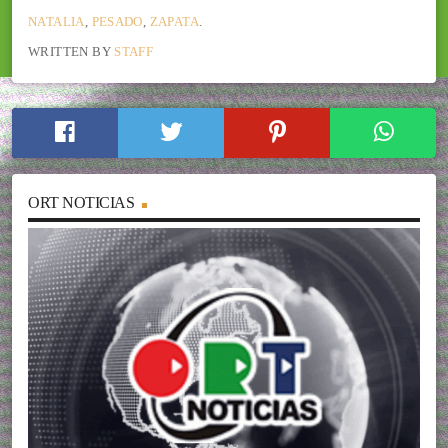
NATALIA
,
PESADO
,
ZAPATA
.
WRITTEN BY
STAFF
ORT NOTICIAS