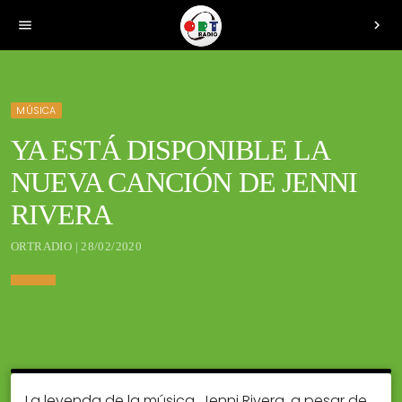
menu
chevron_right
MÚSICA
YA ESTÁ DISPONIBLE LA
NUEVA CANCIÓN DE JENNI
RIVERA
ORTRADIO | 28/02/2020
La leyenda de la música, Jenni Rivera, a pesar de