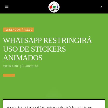
menu
chevron_right
TENDENCIAS / REDES
WHATSAPP RESTRINGIRÁ
USO DE STICKERS
ANIMADOS
ORTRADIO | 05/08/2020
A partir de junio WhatsApp integró los stickers