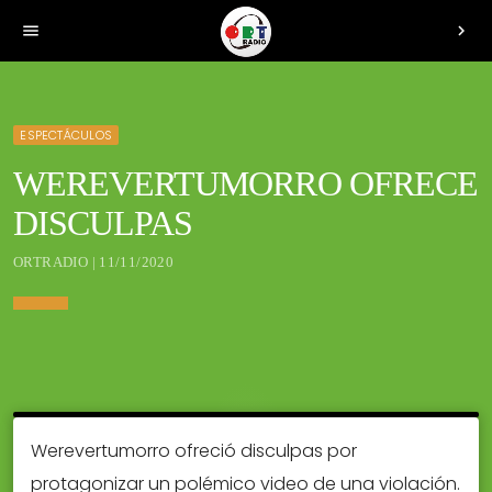
menu
chevron_right
ESPECTÁCULOS
WEREVERTUMORRO OFRECE
DISCULPAS
ORTRADIO | 11/11/2020
Werevertumorro ofreció disculpas por
protagonizar un polémico video de una violación.