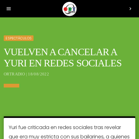
menu
chevron_right
ESPECTÁCULOS
VUELVEN A CANCELAR A
YURI EN REDES SOCIALES
ORTRADIO | 18/08/2022
Yuri fue criticada en redes sociales tras revelar
que era muy estricta con sus bailarines, a quienes