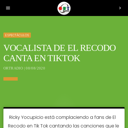
menu
chevron_right
ESPECTÁCULOS
VOCALISTA DE EL RECODO
CANTA EN TIKTOK
ORTRADIO | 08/08/2020
Ricky Yocupicio está complaciendo a fans de El
Recodo en Tik Tok cantando las canciones que le